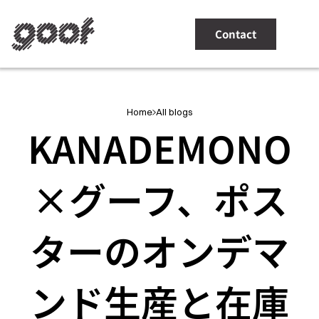
Contact
SERVICES & PRODUCTS
TECHNOLOGY
Home
All blogs
KANADEMONO
DO THE RIGHT THINGS
IN PRACTICE
ABOUT
×グーフ、ポス
ターのオンデマ
ンド生産と在庫